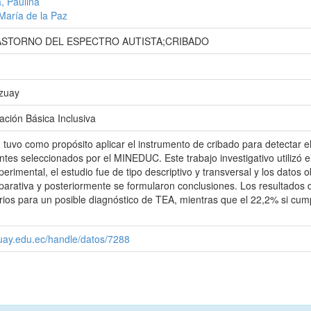
, Paulina
María de la Paz
STORNO DEL ESPECTRO AUTISTA;CRIBADO
Azuay
ción Básica Inclusiva
 tuvo como propósito aplicar el instrumento de cribado para detectar el
ntes seleccionados por el MINEDUC. Este trabajo investigativo utilizó
perimental, el estudio fue de tipo descriptivo y transversal y los datos 
parativa y posteriormente se formularon conclusiones. Los resultados d
rios para un posible diagnóstico de TEA, mientras que el 22,2% si cump
zuay.edu.ec/handle/datos/7288