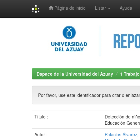
Página de inicio
Listar
Ayuda
Skip
navigation
Dspace de la Universidad del Azuay
1 Trabajo
Por favor, use este identificador para citar o enlaza
Título :
Detección de niño
Educación General
Autor :
Palacios Álvarez