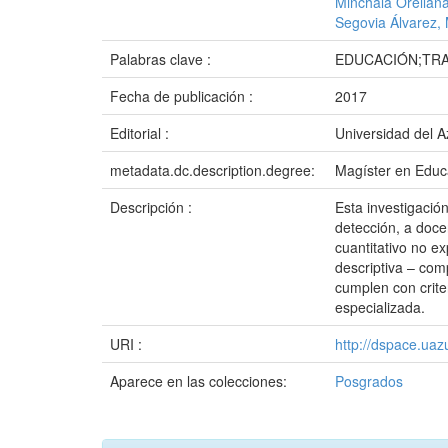
Minchala Orellana
Segovia Álvarez, 
Palabras clave :
EDUCACIÓN;TRA
Fecha de publicación :
2017
Editorial :
Universidad del 
metadata.dc.description.degree:
Magíster en Educa
Descripción :
Esta investigación
detección, a doce
cuantitativo no ex
descriptiva – com
cumplen con crite
especializada.
URI :
http://dspace.ua
Aparece en las colecciones:
Posgrados