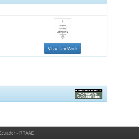
Visualizar/Abrir
l Ecuador - RRAAE