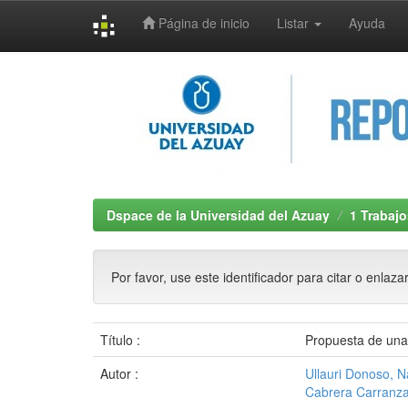
Página de inicio
Listar
Ayuda
Skip
navigation
Dspace de la Universidad del Azuay
1 Trabajo
Por favor, use este identificador para citar o enlaza
Título :
Propuesta de una 
Autor :
Ullauri Donoso, N
Cabrera Carranza