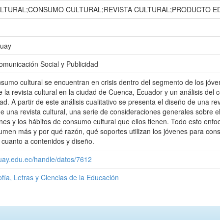
LTURAL;CONSUMO CULTURAL;REVISTA CULTURAL;PRODUCTO ED
zuay
omunicación Social y Publicidad
onsumo cultural se encuentran en crisis dentro del segmento de los jóve
de la revista cultural en la ciudad de Cuenca, Ecuador y un análisis de
dad. A partir de este análisis cualitativo se presenta el diseño de una 
de una revista cultural, una serie de consideraciones generales sobre e
enes y los hábitos de consumo cultural que ellos tienen. Todo esto enf
sumen más y por qué razón, qué soportes utilizan los jóvenes para consu
n cuanto a contenidos y diseño.
zuay.edu.ec/handle/datos/7612
ofía, Letras y Ciencias de la Educación