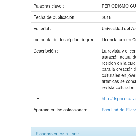
Palabras clave :
PERIODISMO CU
Fecha de publicación :
2018
Editorial :
Univesidad del A
metadata.dc.description.degree:
Licenciatura en C
Descripción :
La revista y el c
situación actual 
residen en la ciu
para la creación 
culturales en jóv
artísticas se con
revista cultural e
URI :
http://dspace.ua
Aparece en las colecciones:
Facultad de Filos
Ficheros en este ítem: