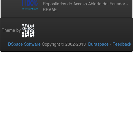
Repositorios de Acceso Abierto del Ecuador -
RRAAE
Theme by
DSpace Software
Copyright © 2002-2013
Duraspace
-
Feedback