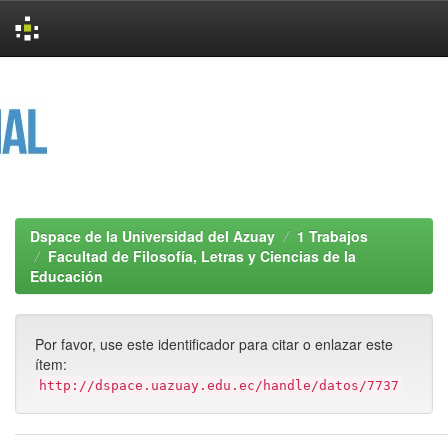
Skip
navigation
Dspace de la Universidad del Azuay
1 Trabajos
Facultad de Filosofía, Letras y Ciencias de la
Educación
Por favor, use este identificador para citar o enlazar este
ítem:
http://dspace.uazuay.edu.ec/handle/datos/7737