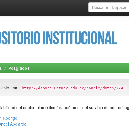
s
Posgrados
r este ítem:
http://dspace.uazuay.edu.ec/handle/datos/7740
nfiabilidad del equipo biomédico “craneótomo” del servicio de neurociru
án Rodrigo
Ángel Abelardo