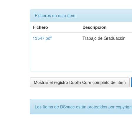
Ficheros en este ítem:
Fichero
Descripción
13547.pdf
Trabajo de Graduación
Mostrar el registro Dublin Core completo del ítem
Los ítems de DSpace están protegidos por copyright