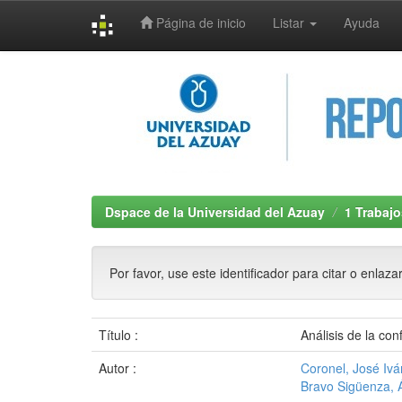
Página de inicio
Listar
Ayuda
Skip
navigation
Dspace de la Universidad del Azuay
1 Trabajo
Por favor, use este identificador para citar o enlaza
Título :
Análisis de la co
Autor :
Coronel, José Iv
Bravo Sigüenza, 