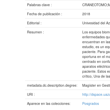
Palabras clave :
CRANEOTOMO;M
Fecha de publicación :
2018
Editorial :
Univesidad del A
Resumen :
Los equipos biomé
enfermedades que
encuentran en las
estudio, es un eq
paciente. Para ga
oportuna en el ma
centrado en confi
aparatos eléctric
paciente. Estos 
crítico, Una de la
metadata.dc.description.degree:
Magíster en Gest
URI :
http://dspace.ua
Aparece en las colecciones:
Posgrados