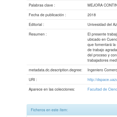
Palabras clave :
MEJORA CONTIN
Fecha de publicación :
2018
Editorial :
Univesidad del A
Resumen :
El presente traba
ubicado en Cuenca
que fomentará la 
de trabajo agrada
del proceso y con
trabajadores medi
metadata.dc.description.degree:
Ingeniero Comerc
URI :
http://dspace.ua
Aparece en las colecciones:
Facultad de Cienc
Ficheros en este ítem: