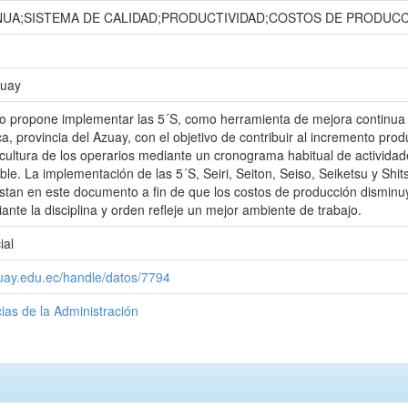
UA;SISTEMA DE CALIDAD;PRODUCTIVIDAD;COSTOS DE PRODUC
zuay
jo propone implementar las 5´S, como herramienta de mejora continua 
, provincia del Azuay, con el objetivo de contribuir al incremento pro
cultura de los operarios mediante un cronograma habitual de activid
ble. La implementación de las 5´S, Seiri, Seiton, Seiso, Seiketsu y Shi
stan en este documento a fin de que los costos de producción disminuyan
ante la disciplina y orden refleje un mejor ambiente de trabajo.
ial
zuay.edu.ec/handle/datos/7794
ias de la Administración