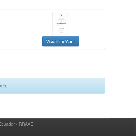
Visualizar/Abrir
rio.
l Ecuador - RRAAE