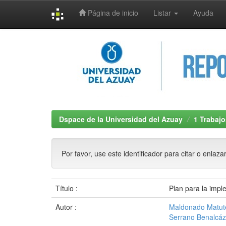
Página de inicio
Listar
Ayuda
Skip
navigation
Dspace de la Universidad del Azuay
1 Trabajo
Por favor, use este identificador para citar o enlaza
Título :
Plan para la impl
Autor :
Maldonado Matut
Serrano Benalcáz