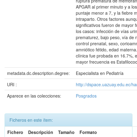
ruptura prematura de membran
APGAR al primer minuto y a los
puntaje menor a 7, y la fiebre 
intraparto. Otros factores aunq
significativos fueron de mayor 
los casos: infección de vías urin
prematurez, bajo peso, vía de 
control prenatal, sexo, corioamni
amniótico fétido, edad materna
clínica fue probada en 16.7%, 
mayor frecuencia es Estafilococ
metadata.dc.description.degree:
Especialista en Pediatría
URI :
http://dspace.uazuay.edu.ec/ha
Aparece en las colecciones:
Posgrados
Ficheros en este ítem:
Fichero
Descripción
Tamaño
Formato