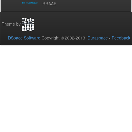
RRAAE
Theme by
DSpace Software
Copyright © 2002-2013
Duraspace
-
Feedback