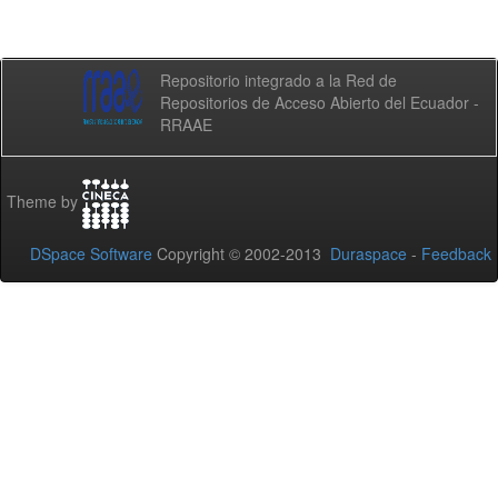
Repositorio integrado a la Red de
Repositorios de Acceso Abierto del Ecuador -
RRAAE
Theme by
DSpace Software
Copyright © 2002-2013
Duraspace
-
Feedback