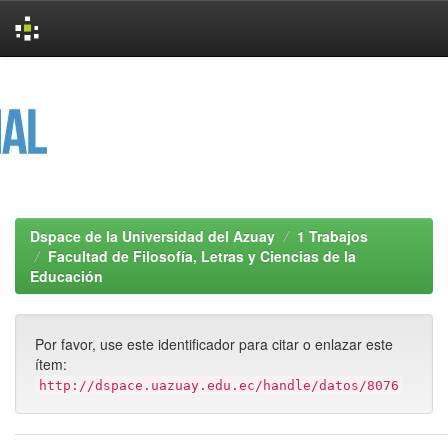
Skip
navigation
Dspace de la Universidad del Azuay
1 Trabajos
Facultad de Filosofía, Letras y Ciencias de la
Educación
Por favor, use este identificador para citar o enlazar este
ítem:
http://dspace.uazuay.edu.ec/handle/datos/8076