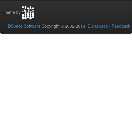
Theme by
DSpace Software
Copyright © 2002-2013
Duraspace
-
Feedback