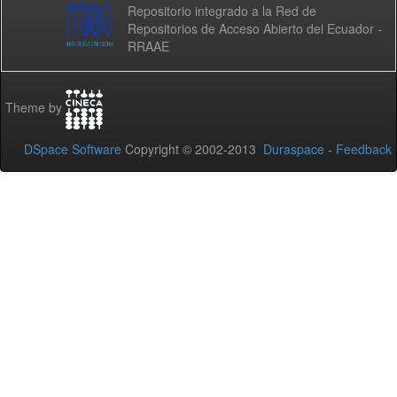
Repositorio integrado a la Red de
Repositorios de Acceso Abierto del Ecuador -
RRAAE
Theme by
DSpace Software
Copyright © 2002-2013
Duraspace
-
Feedback