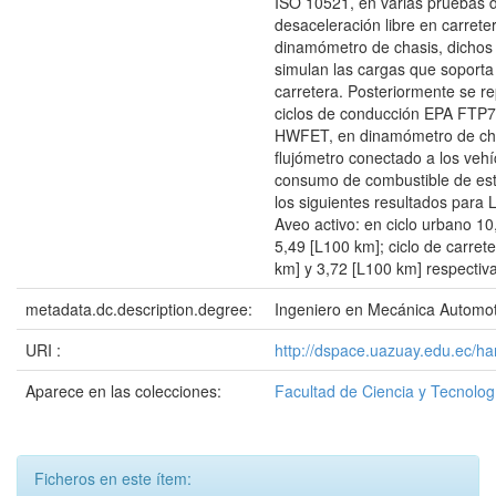
ISO 10521, en varias pruebas 
desaceleración libre en carrete
dinamómetro de chasis, dichos 
simulan las cargas que soporta 
carretera. Posteriormente se r
ciclos de conducción EPA FTP
HWFET, en dinamómetro de cha
flujómetro conectado a los vehí
consumo de combustible de es
los siguientes resultados para
Aveo activo: en ciclo urbano 1
5,49 [L100 km]; ciclo de carret
km] y 3,72 [L100 km] respectiv
metadata.dc.description.degree:
Ingeniero en Mecánica Automot
URI :
http://dspace.uazuay.edu.ec/ha
Aparece en las colecciones:
Facultad de Ciencia y Tecnolog
Ficheros en este ítem: