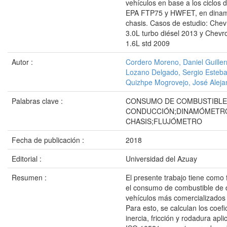
vehículos en base a los ciclos
EPA FTP75 y HWFET, en dina
chasis. Casos de estudio: Che
3.0L turbo diésel 2013 y Chevro
1.6L std 2009
Autor :
Cordero Moreno, Daniel Guille
Lozano Delgado, Sergio Esteb
Quizhpe Mogrovejo, José Aleja
Palabras clave :
CONSUMO DE COMBUSTIBLE;
CONDUCCIÓN;DINAMÓMETR
CHASIS;FLUJÓMETRO
Fecha de publicación :
2018
Editorial :
Universidad del Azuay
Resumen :
El presente trabajo tiene como 
el consumo de combustible de 
vehículos más comercializados
Para esto, se calculan los coefi
inercia, fricción y rodadura apl