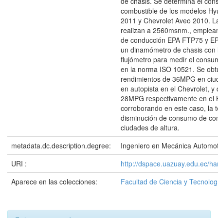
de chasis. Se determina el co
combustible de los modelos Hy
2011 y Chevrolet Aveo 2010. L
realizan a 2560msnm., emplean
de conducción EPA FTP75 y 
un dinamómetro de chasis con 
flujómetro para medir el cons
en la norma ISO 10521. Se obt
rendimientos de 36MPG en ci
en autopista en el Chevrolet, 
28MPG respectivamente en el 
corroborando en este caso, la t
disminución de consumo de co
ciudades de altura.
metadata.dc.description.degree:
Ingeniero en Mecánica Automot
URI :
http://dspace.uazuay.edu.ec/ha
Aparece en las colecciones:
Facultad de Ciencia y Tecnolog