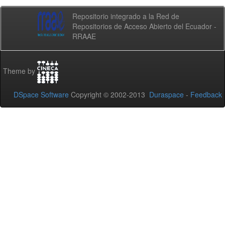
Repositorio integrado a la Red de
Repositorios de Acceso Abierto del Ecuador -
RRAAE
Theme by
DSpace Software
Copyright © 2002-2013
Duraspace
-
Feedback