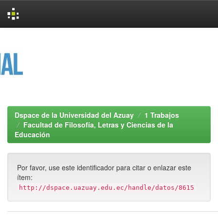
Skip
navigation
Dspace de la Universidad del Azuay
1 Trabajos
Facultad de Filosofía, Letras y Ciencias de la
Educación
Por favor, use este identificador para citar o enlazar este
ítem:
http://dspace.uazuay.edu.ec/handle/datos/8615