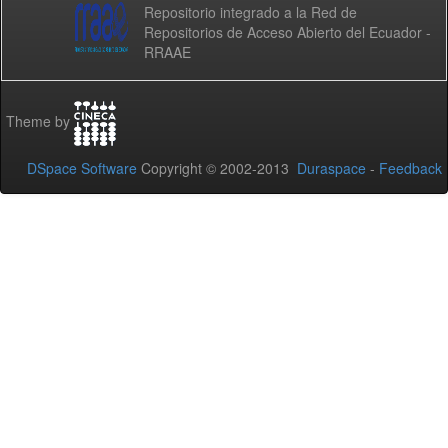
Repositorio integrado a la Red de
Repositorios de Acceso Abierto del Ecuador -
RRAAE
Theme by
DSpace Software
Copyright © 2002-2013
Duraspace
-
Feedback