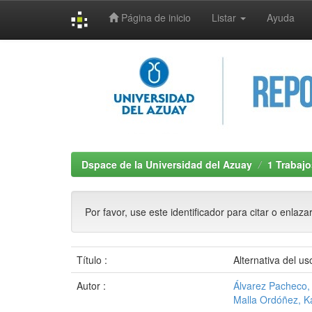
Página de inicio
Listar
Ayuda
Skip
navigation
Dspace de la Universidad del Azuay
1 Trabajo
Por favor, use este identificador para citar o enlaza
Título :
Alternativa del u
Autor :
Álvarez Pacheco, 
Malla Ordóñez, Ka