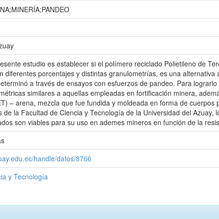
NA;MINERÍA;PANDEO
Azuay
presente estudio es establecer si el polímero reciclado Polietileno de 
 diferentes porcentajes y distintas granulometrías, es una alternativa 
determinó a través de ensayos con esfuerzos de pandeo. Para lograrlo 
étricas similares a aquellas empleadas en fortificación minera, ademá
ET) – arena, mezcla que fue fundida y moldeada en forma de cuerpos 
os de la Facultad de Ciencia y Tecnología de la Universidad del Azuay, 
ados son viables para su uso en ademes mineros en función de la resis
as
zuay.edu.ec/handle/datos/8766
ia y Tecnología