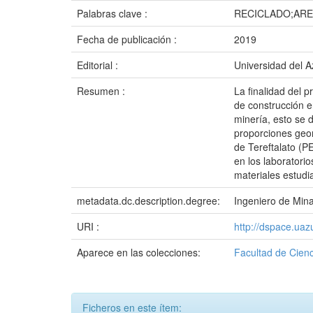
Palabras clave :
RECICLADO;ARE
Fecha de publicación :
2019
Editorial :
Universidad del 
Resumen :
La finalidad del 
de construcción en
minería, esto se 
proporciones geom
de Tereftalato (P
en los laboratori
materiales estudi
metadata.dc.description.degree:
Ingeniero de Min
URI :
http://dspace.ua
Aparece en las colecciones:
Facultad de Cienc
Ficheros en este ítem: