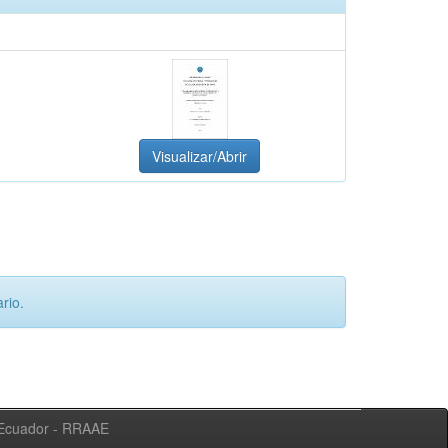
Visualizar/Abrir
rio.
l Ecuador - RRAAE