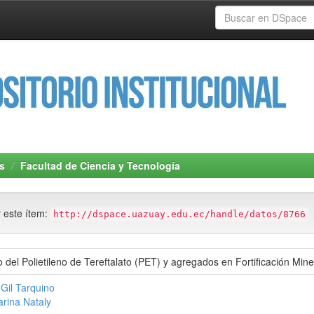
s
Facultad de Ciencia y Tecnología
r este ítem:
http://dspace.uazuay.edu.ec/handle/datos/8766
so del Polietileno de Tereftalato (PET) y agregados en Fortificación Min
Gil Tarquino
rina Nataly