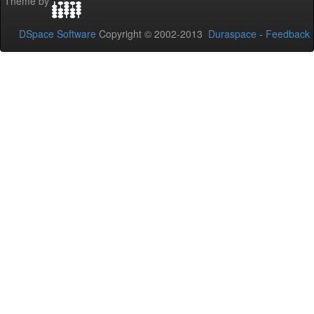
Theme by
DSpace Software
Copyright © 2002-2013
Duraspace
-
Feedback