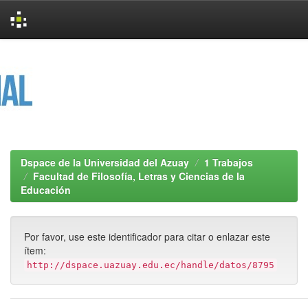
Skip
navigation
Dspace de la Universidad del Azuay
1 Trabajos
Facultad de Filosofía, Letras y Ciencias de la
Educación
Por favor, use este identificador para citar o enlazar este
ítem:
http://dspace.uazuay.edu.ec/handle/datos/8795