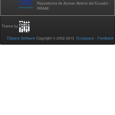
Repositorios de Acceso Abierto del Ecuador -
RRAAE
Theme by
DSpace Software
Copyright © 2002-2013
Duraspace
-
Feedback