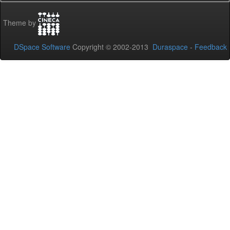
Theme by
DSpace Software
Copyright © 2002-2013
Duraspace
-
Feedback