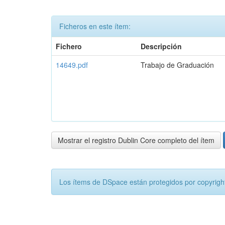
Ficheros en este ítem:
Fichero
Descripción
14649.pdf
Trabajo de Graduación
Mostrar el registro Dublin Core completo del ítem
Los ítems de DSpace están protegidos por copyright