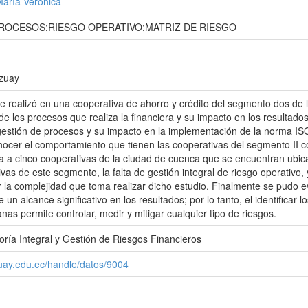
María Verónica
ROCESOS;RIESGO OPERATIVO;MATRIZ DE RIESGO
Azuay
se realizó en una cooperativa de ahorro y crédito del segmento dos de 
 de los procesos que realiza la financiera y su impacto en los resultado
gestión de procesos y su impacto en la implementación de la norma I
nocer el comportamiento que tienen las cooperativas del segmento II co
ta a cinco cooperativas de la ciudad de cuenca que se encuentran ub
ivas de este segmento, la falta de gestión integral de riesgo operativo
or la complejidad que toma realizar dicho estudio. Finalmente se pudo e
un alcance significativo en los resultados; por lo tanto, el identificar
anas permite controlar, medir y mitigar cualquier tipo de riesgos.
oría Integral y Gestión de Riesgos Financieros
zuay.edu.ec/handle/datos/9004