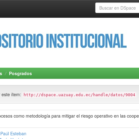
s
Posgrados
r este ítem:
http://dspace.uazuay.edu.ec/handle/datos/9004
ocesos como metodología para mitigar el riesgo operativo en las coope
 Paúl Esteban