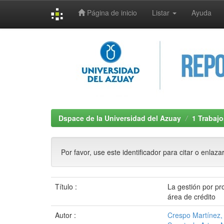
Página de inicio
Listar
Ayuda
Skip
navigation
Dspace de la Universidad del Azuay
1 Trabajo
Por favor, use este identificador para citar o enlaza
Título :
La gestión por pr
área de crédito
Autor :
Crespo Martínez,