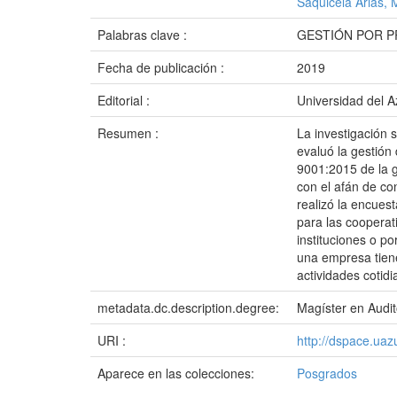
Saquicela Arias, 
Palabras clave :
GESTIÓN POR P
Fecha de publicación :
2019
Editorial :
Universidad del 
Resumen :
La investigación 
evaluó la gestión
9001:2015 de la 
con el afán de co
realizó la encues
para las cooperat
instituciones o p
una empresa tiene 
actividades cotidi
metadata.dc.description.degree:
Magíster en Audit
URI :
http://dspace.ua
Aparece en las colecciones:
Posgrados