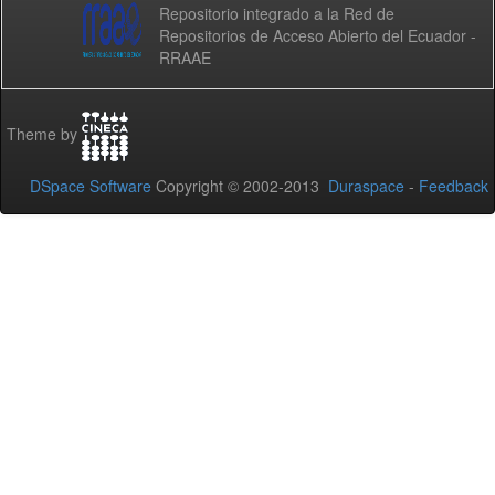
Repositorio integrado a la Red de
Repositorios de Acceso Abierto del Ecuador -
RRAAE
Theme by
DSpace Software
Copyright © 2002-2013
Duraspace
-
Feedback