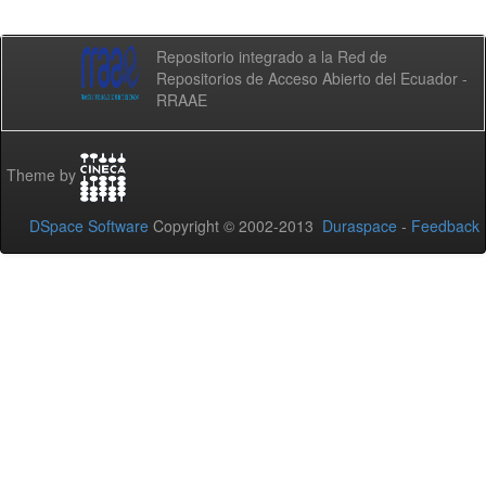
Repositorio integrado a la Red de
Repositorios de Acceso Abierto del Ecuador -
RRAAE
Theme by
DSpace Software
Copyright © 2002-2013
Duraspace
-
Feedback