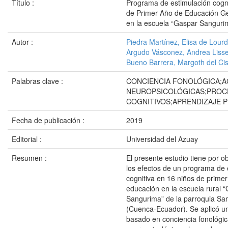
Título :
Programa de estimulación cogni
de Primer Año de Educación Ge
en la escuela “Gaspar Sanguri
Autor :
Piedra Martínez, Elisa de Lour
Argudo Vásconez, Andrea Liss
Bueno Barrera, Margoth del Ci
Palabras clave :
CONCIENCIA FONOLÓGICA;A
NEUROPSICOLÓGICAS;PROC
COGNITIVOS;APRENDIZAJE 
Fecha de publicación :
2019
Editorial :
Universidad del Azuay
Resumen :
El presente estudio tiene por ob
los efectos de un programa de 
cognitiva en 16 niños de prime
educación en la escuela rural 
Sangurima” de la parroquia Sa
(Cuenca-Ecuador). Se aplicó 
basado en conciencia fonológic