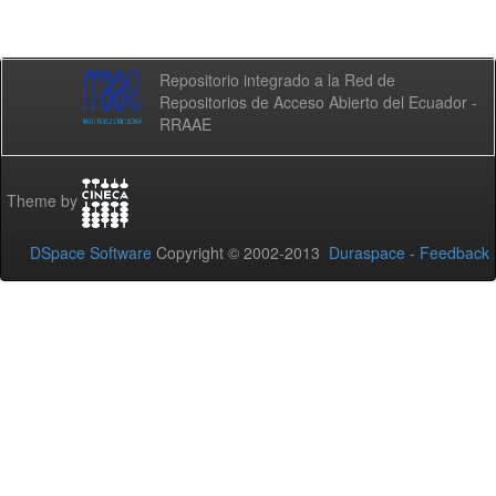
Repositorio integrado a la Red de
Repositorios de Acceso Abierto del Ecuador -
RRAAE
Theme by
DSpace Software
Copyright © 2002-2013
Duraspace
-
Feedback