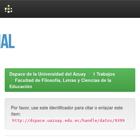
Skip
navigation
Dspace de la Universidad del Azuay
1 Trabajos
Facultad de Filosofía, Letras y Ciencias de la
Educación
Por favor, use este identificador para citar o enlazar este
ítem:
http://dspace.uazuay.edu.ec/handle/datos/9399