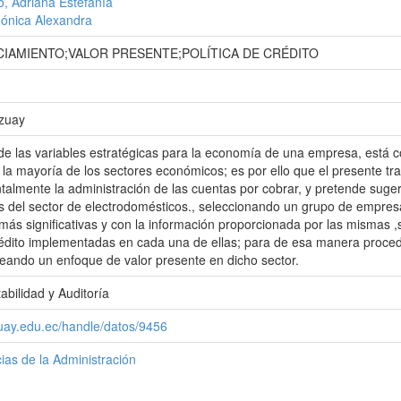
, Adriana Estefanía
ónica Alexandra
CIAMIENTO;VALOR PRESENTE;POLÍTICA DE CRÉDITO
Azuay
 de las variables estratégicas para la economía de una empresa, está c
la mayoría de los sectores económicos; es por ello que el presente trab
talmente la administración de las cuentas por cobrar, y pretende sugeri
s del sector de electrodomésticos., seleccionando un grupo de empres
más significativas y con la información proporcionada por las mismas ,s
crédito implementadas en cada una de ellas; para de esa manera proceder
leando un enfoque de valor presente en dicho sector.
abilidad y Auditoría
zuay.edu.ec/handle/datos/9456
ias de la Administración