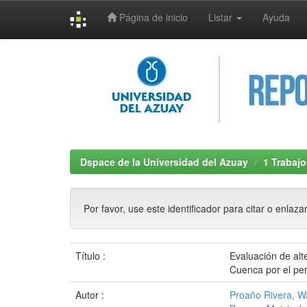
Página de inicio
Listar
Ayuda
Skip
navigation
Dspace de la Universidad del Azuay
1 Trabajo
Por favor, use este identificador para citar o enlaza
Título :
Evaluación de alt
Cuenca por el pe
Autor :
Proaño Rivera, W