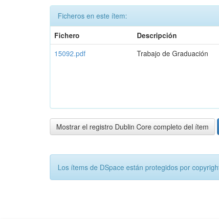
Ficheros en este ítem:
Fichero
Descripción
15092.pdf
Trabajo de Graduación
Mostrar el registro Dublin Core completo del ítem
Los ítems de DSpace están protegidos por copyright