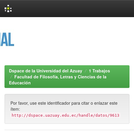
Skip
navigation
Dspace de la Universidad del Azuay
1 Trabajos
Facultad de Filosofía, Letras y Ciencias de la
Educación
Por favor, use este identificador para citar o enlazar este
ítem:
http://dspace.uazuay.edu.ec/handle/datos/9613