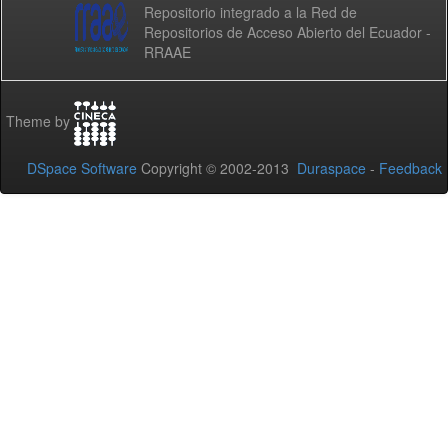
Repositorio integrado a la Red de
Repositorios de Acceso Abierto del Ecuador -
RRAAE
Theme by
DSpace Software
Copyright © 2002-2013
Duraspace
-
Feedback