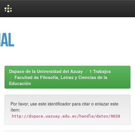
Skip
navigation
Dspace de la Universidad del Azuay
1 Trabajos
Facultad de Filosofía, Letras y Ciencias de la
Educación
Por favor, use este identificador para citar o enlazar este
ítem:
http://dspace.uazuay.edu.ec/handle/datos/9658