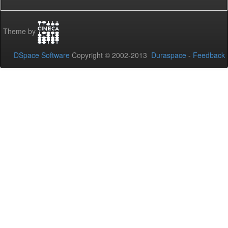
Theme by
DSpace Software
Copyright © 2002-2013
Duraspace
-
Feedback