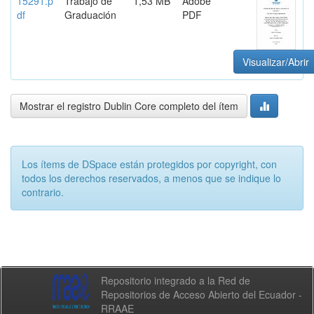
15291.p
Trabajo de
1,53 MB
Adobe
df
Graduación
PDF
Visualizar/Abrir
Mostrar el registro Dublin Core completo del ítem
Los ítems de DSpace están protegidos por copyright, con
todos los derechos reservados, a menos que se indique lo
contrario.
Repositorio integrado a la Red de
Repositorios de Acceso Abierto del Ecuador -
RRAAE