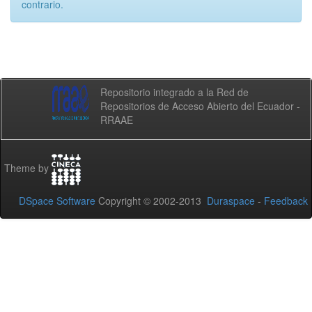
contrario.
Repositorio integrado a la Red de
Repositorios de Acceso Abierto del Ecuador -
RRAAE
Theme by
DSpace Software
Copyright © 2002-2013
Duraspace
-
Feedback