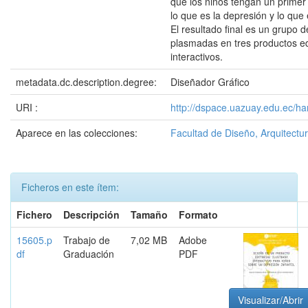
que los niños tengan un primer
lo que es la depresión y lo que 
El resultado final es un grupo d
plasmadas en tres productos ed
interactivos.
metadata.dc.description.degree:
Diseñador Gráfico
URI :
http://dspace.uazuay.edu.ec/ha
Aparece en las colecciones:
Facultad de Diseño, Arquitectur
Ficheros en este ítem:
Fichero
Descripción
Tamaño
Formato
15605.p
Trabajo de
7,02 MB
Adobe
df
Graduación
PDF
Visualizar/Abrir