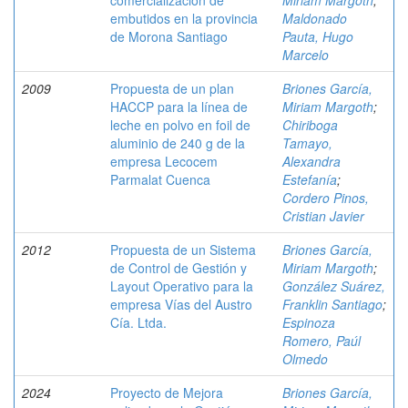
comercialización de
Miriam Margoth
;
embutidos en la provincia
Maldonado
de Morona Santiago
Pauta, Hugo
Marcelo
2009
Propuesta de un plan
Briones García,
HACCP para la línea de
Miriam Margoth
;
leche en polvo en foil de
Chiriboga
aluminio de 240 g de la
Tamayo,
empresa Lecocem
Alexandra
Parmalat Cuenca
Estefanía
;
Cordero Pinos,
Cristian Javier
2012
Propuesta de un Sistema
Briones García,
de Control de Gestión y
Miriam Margoth
;
Layout Operativo para la
González Suárez,
empresa Vías del Austro
Franklin Santiago
;
Cía. Ltda.
Espinoza
Romero, Paúl
Olmedo
2024
Proyecto de Mejora
Briones García,