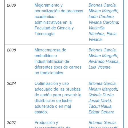
2009
Mejoramiento y
Briones García,
normalización de procesos
Miriam Margoth
;
académico -
León Cordero,
administrativos en la
Viviana Carolina
;
Facultad de Ciencia y
Vintimilla
Tecnología
Sánchez, Paola
Viviana
2008
Microempresa de
Briones García,
embutidos e
Miriam Margoth
;
industrialización de
Alvarado Hualpa,
diferentes tipos de carnes
Luis Vicente
no tradicionales
2024
Optimización y uso
Briones García,
adecuado de las pruebas
Miriam Margoth
;
de andén para prevenir la
Quimís Durán,
distribución de leche
Josué David
;
adulterada o en mal
Tacuri Naula,
estado.
Edgar Genaro
2007
Producción y
Briones García,