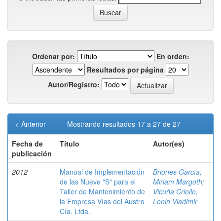
Ordenar por:
En orden:
Resultados por página
Autor/Registro:
< Anterior
Mostrando resultados 17 a 27 de 27
Fecha de
Título
Autor(es)
publicación
2012
Manual de Implementación
Briones García,
de las Nueve "S" para el
Miriam Margoth
;
Taller de Mantenimiento de
Vicuña Criollo,
la Empresa Vías del Austro
Lenin Vladimir
Cía. Ltda.