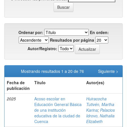
Ordenar por:
En orden:
Resultados por página
Autor/Registro:
Mostrando resultados 1 a 20 de 76
Siguiente >
Fecha de
Título
Autor(es)
publicación
2025
Acoso escolar en
Huiracocha
Educación General Básica
Tutivén, Martha
de una institución
Karina
;
Palacios
educativa de la ciudad de
Idrovo, Nathalia
Cuenca
Elizabeth