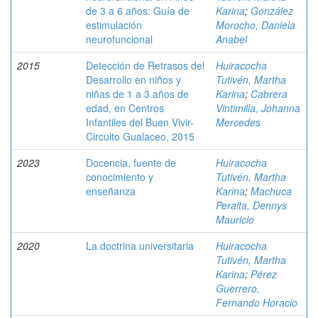
de 3 a 6 años: Guía de
Karina
;
González
estimulación
Morocho, Daniela
neurofuncional
Anabel
2015
Detección de Retrasos del
Huiracocha
Desarrollo en niños y
Tutivén, Martha
niñas de 1 a 3 años de
Karina
;
Cabrera
edad, en Centros
Vintimilla, Johanna
Infantiles del Buen Vivir-
Mercedes
Circuito Gualaceo, 2015
2023
Docencia, fuente de
Huiracocha
conocimiento y
Tutivén, Martha
enseñanza
Karina
;
Machuca
Peralta, Dennys
Mauricio
2020
La doctrina universitaria
Huiracocha
Tutivén, Martha
Karina
;
Pérez
Guerrero,
Fernando Horacio