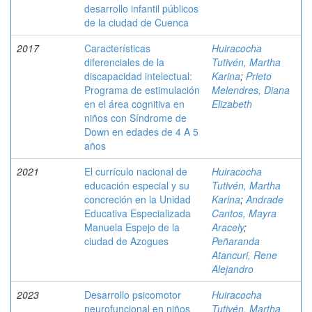
desarrollo infantil públicos
de la ciudad de Cuenca
2017
Características
Huiracocha
diferenciales de la
Tutivén, Martha
discapacidad intelectual:
Karina
;
Prieto
Programa de estimulación
Melendres, Diana
en el área cognitiva en
Elizabeth
niños con Síndrome de
Down en edades de 4 A 5
años
2021
El currículo nacional de
Huiracocha
educación especial y su
Tutivén, Martha
concreción en la Unidad
Karina
;
Andrade
Educativa Especializada
Cantos, Mayra
Manuela Espejo de la
Aracely
;
ciudad de Azogues
Peñaranda
Atancuri, Rene
Alejandro
2023
Desarrollo psicomotor
Huiracocha
neurofuncional en niños
Tutivén, Martha