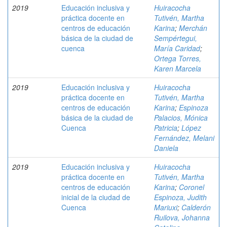
2019
Educación inclusiva y
Huiracocha
práctica docente en
Tutivén, Martha
centros de educación
Karina
;
Merchán
básica de la ciudad de
Sempértegui,
cuenca
María Caridad
;
Ortega Torres,
Karen Marcela
2019
Educación inclusiva y
Huiracocha
práctica docente en
Tutivén, Martha
centros de educación
Karina
;
Espinoza
básica de la ciudad de
Palacios, Mónica
Cuenca
Patricia
;
López
Fernández, Melani
Daniela
2019
Educación inclusiva y
Huiracocha
práctica docente en
Tutivén, Martha
centros de educación
Karina
;
Coronel
inicial de la ciudad de
Espinoza, Judith
Cuenca
Mariuxi
;
Calderón
Ruilova, Johanna