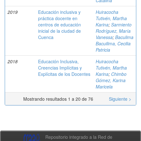
Catalina
2019
Educación inclusiva y
Huiracocha
práctica docente en
Tutivén, Martha
centros de educación
Karina
;
Sarmiento
inicial de la ciudad de
Rodríguez, María
Cuenca
Vanessa
;
Baculima
Bacuilima, Cecilia
Patricia
2018
Educación Inclusiva,
Huiracocha
Creencias Implícitas y
Tutivén, Martha
Explícitas de los Docentes
Karina
;
Chimbo
Gómez, Karina
Maricela
Mostrando resultados 1 a 20 de 76
Siguiente >
Repositorio integrado a la Red de