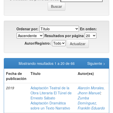
Ordenar por:
En orden:
Resultados por página
Autor/Registro:
Mostrando resultados 1 a 20 de 66
Siguiente >
Fecha de
Título
Autor(es)
publicación
2019
Adaptación Teatral de la
Alarcón Morales,
Obra Literaria El Túnel de
Jhonn Manuel
;
Ernesto Sábato
Zumba
Adaptación Dramática
Domínguez,
sobre un Texto Narrativo
Franklin Eduardo