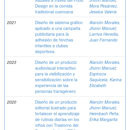
visuales a través del Food
Jhonn Manuel
;
Design en la comida
Mora Pesántez,
tradicional cuencana
Jessica Valeria
2021
Diseño de sistema gráfico
Alarcón Morales,
aplicado a una campaña
Jhonn Manuel
;
publicitaria para la
Larriva Heredia,
adhesión de hinchas
Juan Fernando
infantiles a clubes
deportivos.
2023
Diseño de un producto
Alarcón Morales,
audiovisual interactivo
Jhonn Manuel
;
para la visibilización y
Espinoza
sensibilización sobre la
Saquicela, Karina
experiencia de las
Elizabeth
personas transgénero
2020
Diseño de un producto
Alarcón Morales,
editorial ilustrado para
Jhonn Manuel
;
fortalecer el aprendizaje
Heimbach Peña,
de rutinas diarias en los
Erika Margarita
niños con Trastorno del