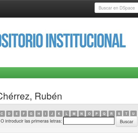
 Chérrez, Rubén
C
D
E
F
G
H
I
J
K
L
M
N
O
P
Q
R
S
T
U
O introducir las primeras letras: