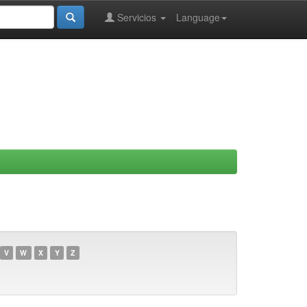
Servicios
Language
V
W
X
Y
Z