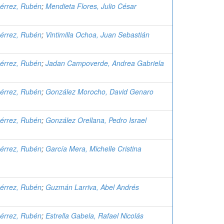
érrez, Rubén
;
Mendieta Flores, Julio César
érrez, Rubén
;
Vintimilla Ochoa, Juan Sebastián
érrez, Rubén
;
Jadan Campoverde, Andrea Gabriela
érrez, Rubén
;
González Morocho, David Genaro
érrez, Rubén
;
González Orellana, Pedro Israel
érrez, Rubén
;
García Mera, Michelle Cristina
érrez, Rubén
;
Guzmán Larriva, Abel Andrés
érrez, Rubén
;
Estrella Gabela, Rafael Nicolás