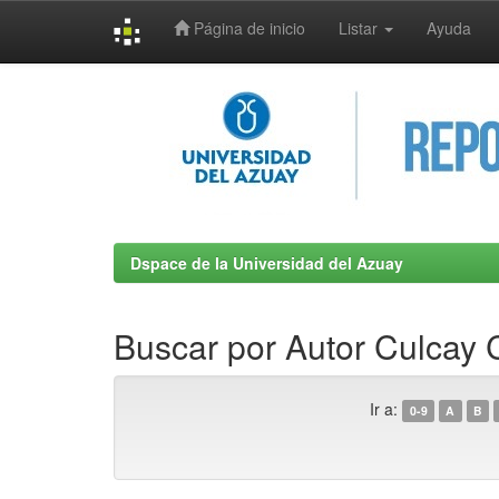
Página de inicio
Listar
Ayuda
Skip
navigation
Dspace de la Universidad del Azuay
Buscar por Autor Culcay
Ir a:
0-9
A
B