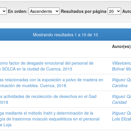
En orden:
Resultados por página
Auto
Mostrando resultados 1 a 10 de 10
Autor(es)
omo factor de desgaste emocional del personal de
Villavicen
de SOLCA en la ciudad de Cuenca, 2015
Bolívar M
s relacionadas con la exposición a polvo de madera en
Iñiguez Qu
bricación de muebles. Cuenca, 2018.
Carolina
as actividades de recolección de desechos en el Gad
Iñiguez Qu
 2018
Caridad
a mediante el método Insht y determinación de la
Iñiguez Qu
ogía de trastornos músculo esqueléticos en el personal
Lola Eliza
de Loja