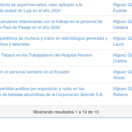
dores de supermercados, caso aplicado a la
Iñiguez Qu
a ciudad de Loja en el año 2020
Eudelia
culares relacionadas con el trabajo en el personal de
Iñiguez Qu
de Paúl de Pasaje en el año 2020
Catalina
queléticos de muñeca y mano en odontólogos generales y
Iñiguez Qu
icos y laborales
Laura
 Tabaco en los Trabajadores del Hospital Homero
Iñiguez Qu
Cristina
en el personal sanitario en el Ecuador
Iñiguez Qu
Vinicio
pérdida auditiva por exposición a ruido en los
Iñiguez Qu
ón de bebidas alcohólicas de la Corporación Azende S.A.
Roberto
8
Mostrando resultados 1 a 10 de 10