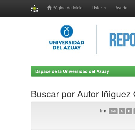
Página de inicio
Listar
Ayuda
Skip
navigation
Dspace de la Universidad del Azuay
Buscar por Autor Iñiguez 
Ir a:
0-9
A
B