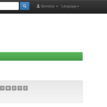
Servicios
Language
V
W
X
Y
Z