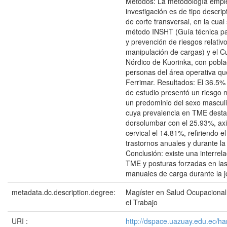
Métodos: La metodología empl
investigación es de tipo descript
de corte transversal, en la cual 
método INSHT (Guía técnica pa
y prevención de riesgos relativo
manipulación de cargas) y el C
Nórdico de Kuorinka, con pobla
personas del área operativa qu
Ferrimar. Resultados: El 36.5%
de estudio presentó un riesgo n
un predominio del sexo mascul
cuya prevalencia en TME desta
dorsolumbar con el 25.93%, ax
cervical el 14.81%, refiriendo e
trastornos anuales y durante l
Conclusión: existe una interrela
TME y posturas forzadas en las
manuales de carga durante la j
metadata.dc.description.degree:
Magíster en Salud Ocupacional
el Trabajo
URI :
http://dspace.uazuay.edu.ec/h