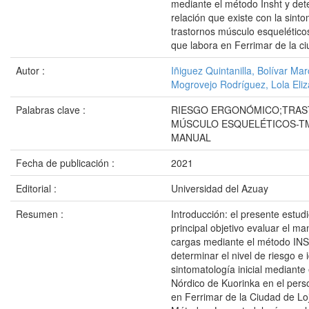
mediante el método Insht y det
relación que existe con la sint
trastornos músculo esquelético
que labora en Ferrimar de la c
Autor :
Iñiguez Quintanilla, Bolívar Mar
Mogrovejo Rodríguez, Lola Eli
Palabras clave :
RIESGO ERGONÓMICO;TRA
MÚSCULO ESQUELÉTICOS-T
MANUAL
Fecha de publicación :
2021
Editorial :
Universidad del Azuay
Resumen :
Introducción: el presente estu
principal objetivo evaluar el m
cargas mediante el método IN
determinar el nivel de riesgo e i
sintomatología inicial mediante
Nórdico de Kuorinka en el pers
en Ferrimar de la Ciudad de Loj