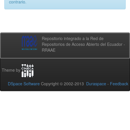
contrario.
Repositorio integrado a la Red de
Repositorios de Acceso Abierto del Ecuador -
RRAAE
Theme by
DSpace Software
Copyright © 2002-2013
Duraspace
-
Feedback