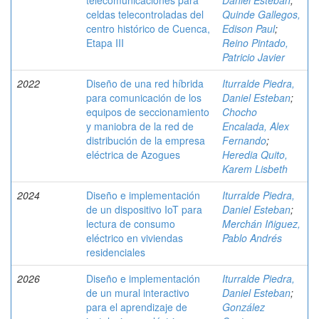
telecomunicaciones para
Daniel Esteban
;
celdas telecontroladas del
Quinde Gallegos,
centro histórico de Cuenca,
Edison Paul
;
Etapa III
Reino Pintado,
Patricio Javier
2022
Diseño de una red híbrida
Iturralde Piedra,
para comunicación de los
Daniel Esteban
;
equipos de seccionamiento
Chocho
y maniobra de la red de
Encalada, Alex
distribución de la empresa
Fernando
;
eléctrica de Azogues
Heredia Quito,
Karem Lisbeth
2024
Diseño e implementación
Iturralde Piedra,
de un dispositivo IoT para
Daniel Esteban
;
lectura de consumo
Merchán Iñiguez,
eléctrico en viviendas
Pablo Andrés
residenciales
2026
Diseño e implementación
Iturralde Piedra,
de un mural interactivo
Daniel Esteban
;
para el aprendizaje de
González