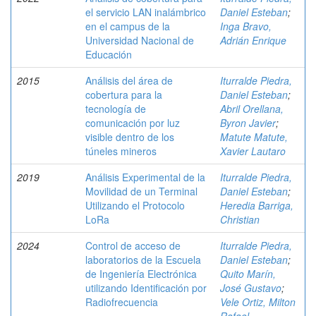
el servicio LAN inalámbrico
Daniel Esteban
;
en el campus de la
Inga Bravo,
Universidad Nacional de
Adrián Enrique
Educación
2015
Análisis del área de
Iturralde Piedra,
cobertura para la
Daniel Esteban
;
tecnología de
Abril Orellana,
comunicación por luz
Byron Javier
;
visible dentro de los
Matute Matute,
túneles mineros
Xavier Lautaro
2019
Análisis Experimental de la
Iturralde Piedra,
Movilidad de un Terminal
Daniel Esteban
;
Utilizando el Protocolo
Heredia Barriga,
LoRa
Christian
2024
Control de acceso de
Iturralde Piedra,
laboratorios de la Escuela
Daniel Esteban
;
de Ingeniería Electrónica
Quito Marín,
utilizando Identificación por
José Gustavo
;
Radiofrecuencia
Vele Ortiz, Milton