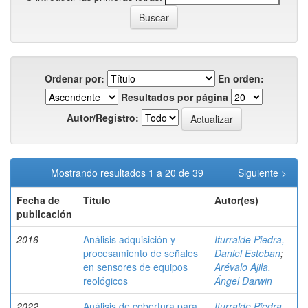
Ordenar por:
En orden:
Resultados por página
Autor/Registro:
Mostrando resultados 1 a 20 de 39
Siguiente >
Fecha de
Título
Autor(es)
publicación
2016
Análisis adquisición y
Iturralde Piedra,
procesamiento de señales
Daniel Esteban
;
en sensores de equipos
Arévalo Ajila,
reológicos
Ángel Darwin
2022
Análisis de cobertura para
Iturralde Piedra,