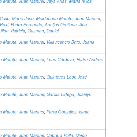
 Matute, Juan Manuel
;
Jaya Arias, María le los
Calle, María José
;
Maldonado Matute, Juan Manuel
;
Maxi, Pedro Fernando
;
Armijos Orellana, Ana
Ulloa, Patricia
;
Guzmán, Daniel
 Matute, Juan Manuel
;
Villavicencio Brito, Juana
 Matute, Juan Manuel
;
León Córdova, Pedro Andrés
 Matute, Juan Manuel
;
Quinteros Loor, José
 Matute, Juan Manuel
;
García Ortega, Joselyn
 Matute, Juan Manuel
;
Parra González, Isaac
 Matute, Juan Manuel
;
Cabrera Pulla, Diego