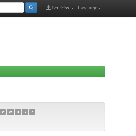
Servicios
Language
V
W
X
Y
Z