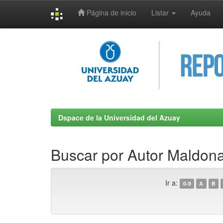
Página de inicio
Listar
Ayuda
Skip
navigation
Dspace de la Universidad del Azuay
Buscar por Autor Maldon
Ir a:
0-9
A
B