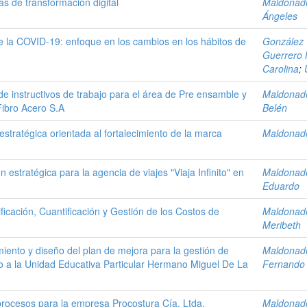
as de transformación digital
Maldonado
Ángeles
de la COVID-19: enfoque en los cambios en los hábitos de
González 
Guerrero 
Carolina
;
de instructivos de trabajo para el área de Pre ensamble y
Maldonado
Fibro Acero S.A
Belén
stratégica orientada al fortalecimiento de la marca
Maldonado
estratégica para la agencia de viajes "Viaja Infinito" en
Maldonado
Eduardo
ficación, Cuantificación y Gestión de los Costos de
Maldonado
Meribeth
iento y diseño del plan de mejora para la gestión de
Maldonado
do a la Unidad Educativa Particular Hermano Miguel De La
Fernando
rocesos para la empresa Procostura Cía. Ltda.
Maldonado