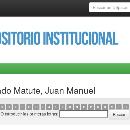
ado Matute, Juan Manuel
C
D
E
F
G
H
I
J
K
L
M
N
O
P
Q
R
S
T
U
O introducir las primeras letras: