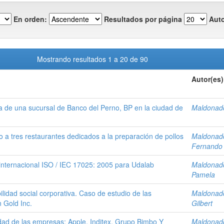
En orden:
Resultados por página
Auto
Mostrando resultados 1 a 20 de 90
Autor(es)
ura de una sucursal de Banco del Perno, BP en la ciudad de
Maldonado
do a tres restaurantes dedicados a la preparación de pollos
Maldonado
Fernando
a internacional ISO / IEC 17025: 2005 para Udalab
Maldonado
Pamela
ilidad social corporativa. Caso de estudio de las
Maldonado
 Gold Inc.
Gilbert
lidad de las empresas: Apple, Inditex, Grupo Bimbo Y
Maldonado