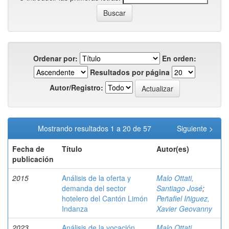
Ordenar por:
En orden:
Resultados por página
Autor/Registro:
Mostrando resultados 1 a 20 de 57
Siguiente >
Fecha de
Título
Autor(es)
publicación
2015
Análisis de la oferta y
Malo Ottati,
demanda del sector
Santiago José
;
hotelero del Cantón Limón
Peñafiel Iñiguez,
Indanza
Xavier Geovanny
2023
Análisis de la vocación
Malo Ottati,