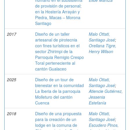
humano en el subsistema
Elide Maritza
de provisión de personal;
en la Hostería Arrayán y
Piedra, Macas – Morona
Santiago
2017
Diseño de un taller
Malo Ottati,
artesanal de pirotecnia
Santiago José
;
con fines turísticos en el
Orellana Tigre,
sector Zhirimpi de la
Henry Wilson
Parroquia Remigio Crespo
Toral perteneciente al
cantón Gualaceo
2025
Diseño de un tour de
Malo Ottati,
bienestar en la comunidad
Santiago José
;
La Iberia de la parroquia
Atiencie Gutiérrez,
Molleturo del cantón
Jessenia
Cuenca
Estefanía
2018
Diseño de una propuesta
Malo Ottati,
para la creación de un
Santiago José
;
lodge en la comuna de
Escudero Pinos,