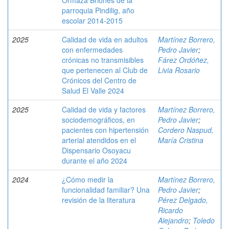
Ormaza Briones de la
parroquia Pindilig, año
escolar 2014-2015
2025
Calidad de vida en adultos
Martínez Borrero,
con enfermedades
Pedro Javier
;
crónicas no transmisibles
Fárez Ordóñez,
que pertenecen al Club de
Livia Rosario
Crónicos del Centro de
Salud El Valle 2024
2025
Calidad de vida y factores
Martínez Borrero,
sociodemográficos, en
Pedro Javier
;
pacientes con hipertensión
Cordero Naspud,
arterial atendidos en el
María Cristina
Dispensario Osoyacu
durante el año 2024
2024
¿Cómo medir la
Martínez Borrero,
funcionalidad familiar? Una
Pedro Javier
;
revisión de la literatura
Pérez Delgado,
Ricardo
Alejandro
;
Toledo