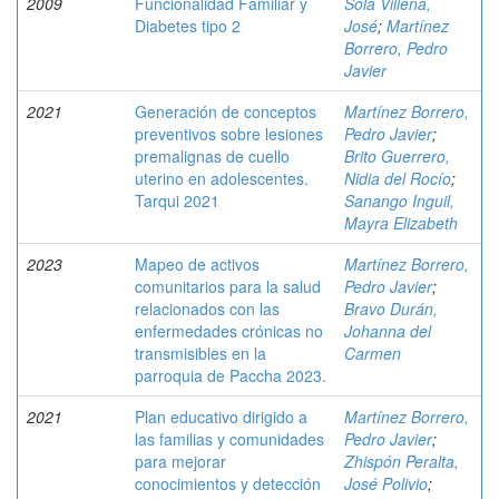
2009
Funcionalidad Familiar y
Solá Villena,
Diabetes tipo 2
José
;
Martínez
Borrero, Pedro
Javier
2021
Generación de conceptos
Martínez Borrero,
preventivos sobre lesiones
Pedro Javier
;
premalignas de cuello
Brito Guerrero,
uterino en adolescentes.
Nidia del Rocío
;
Tarqui 2021
Sanango Inguil,
Mayra Elizabeth
2023
Mapeo de activos
Martínez Borrero,
comunitarios para la salud
Pedro Javier
;
relacionados con las
Bravo Durán,
enfermedades crónicas no
Johanna del
transmisibles en la
Carmen
parroquia de Paccha 2023.
2021
Plan educativo dirigido a
Martínez Borrero,
las familias y comunidades
Pedro Javier
;
para mejorar
Zhispón Peralta,
conocimientos y detección
José Polivio
;