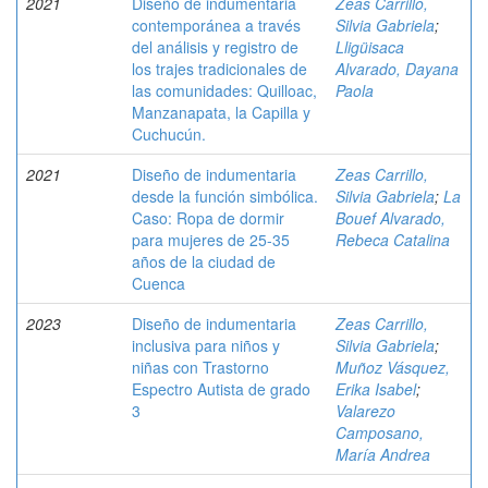
2021
Diseño de indumentaria
Zeas Carrillo,
contemporánea a través
Silvia Gabriela
;
del análisis y registro de
Lligüisaca
los trajes tradicionales de
Alvarado, Dayana
las comunidades: Quilloac,
Paola
Manzanapata, la Capilla y
Cuchucún.
2021
Diseño de indumentaria
Zeas Carrillo,
desde la función simbólica.
Silvia Gabriela
;
La
Caso: Ropa de dormir
Bouef Alvarado,
para mujeres de 25-35
Rebeca Catalina
años de la ciudad de
Cuenca
2023
Diseño de indumentaria
Zeas Carrillo,
inclusiva para niños y
Silvia Gabriela
;
niñas con Trastorno
Muñoz Vásquez,
Espectro Autista de grado
Erika Isabel
;
3
Valarezo
Camposano,
María Andrea