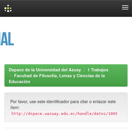
Skip
navigation
Dspace de la Universidad del Azuay
1 Trabajos
Facultad de Filosofía, Letras y Ciencias de la
Educación
Por favor, use este identificador para citar o enlazar este
ítem:
http://dspace.uazuay.edu.ec/handle/datos/1005