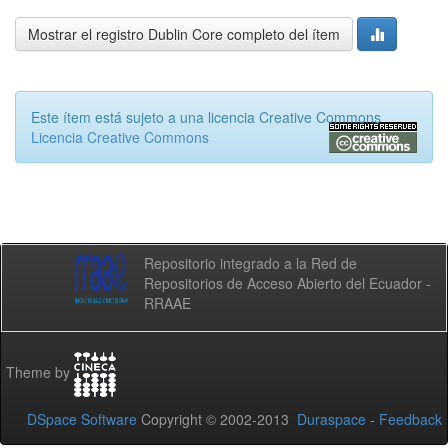
Mostrar el registro Dublin Core completo del ítem
Este ítem está sujeto a una licencia Creative Commons
Licencia Creative Commons
Repositorio integrado a la Red de
Repositorios de Acceso Abierto del Ecuador -
RRAAE
Theme by
DSpace Software
Copyright © 2002-2013
Duraspace
-
Feedback