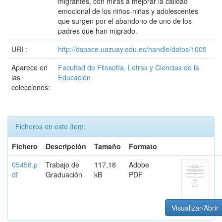
migrantes, con miras a mejorar la calidad
emocional de los niños-niñas y adolescentes
que surgen por el abandono de uno de los
padres que han migrado.
URI :
http://dspace.uazuay.edu.ec/handle/datos/1005
Aparece en
Facultad de Filosofía, Letras y Ciencias de la
las
Educación
colecciones:
Ficheros en este ítem:
Fichero
Descripción
Tamaño
Formato
05458.p
Trabajo de
117,18
Adobe
df
Graduación
kB
PDF
Visualizar/Abrir