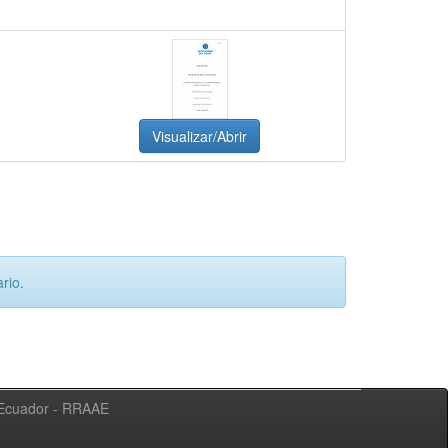
Visualizar/Abrir
rio.
l Ecuador - RRAAE