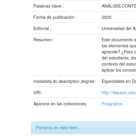
Palabras clave :
ANÁLISIS;CONT
Fecha de publicación :
2020
Editorial :
Universidad del 
Resumen :
Este documento se
los elementos qu
aprende? ¿Para qu
del estudiante, d
contexto del estu
aplicar los conoc
metadata.dc.description.degree:
Especialista en D
URI :
http://dspace.ua
Aparece en las colecciones:
Posgrados
Ficheros en este ítem: