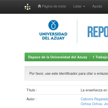
Página de inicio
Listar
Ayuda
Skip
navigation
Dspace de la Universidad del Azuay
1 Trabajo
Por favor, use este identificador para citar o enlaza
Título :
La enseñanza en l
Autor :
Cabrera Regalado
Ochoa Ochoa, Jo