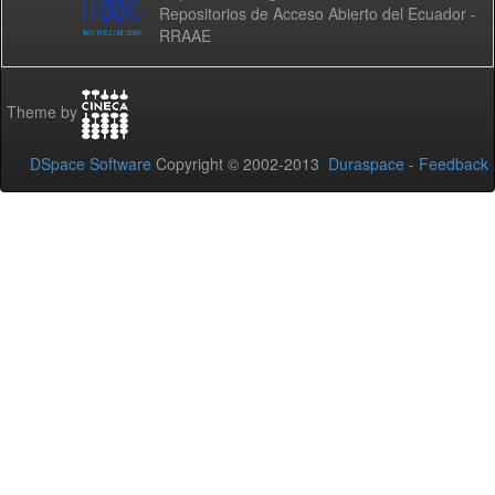
Repositorios de Acceso Abierto del Ecuador -
RRAAE
Theme by
DSpace Software
Copyright © 2002-2013
Duraspace
-
Feedback