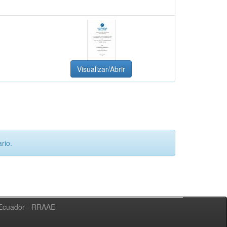
Visualizar/Abrir
rio.
l Ecuador - RRAAE