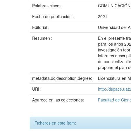
Palabras clave :
COMUNICACIÓN;
Fecha de publicación :
2021
Editorial :
Universidad del 
Resumen :
En el presente tr
para los años 202
investigación teó
informes descript
de concientizació
propone el plan d
metadata.dc.description.degree:
Licenciatura en M
URI :
http://dspace.ua
Aparece en las colecciones:
Facultad de Cienc
Ficheros en este ítem: