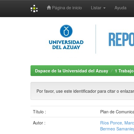
Página de inicio
Listar
Ayuda
Skip
navigation
Dspace de la Universidad del Azuay
1 Trabajo
Por favor, use este identificador para citar o enlaza
Título :
Plan de Comunica
Autor :
Ríos Ponce, Marc
Bermeo Samanieg