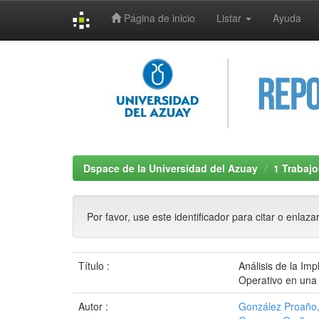
Página de inicio
Listar
Ayuda
Skip
navigation
Dspace de la Universidad del Azuay
1 Trabajo
Por favor, use este identificador para citar o enlaza
Título :
Análisis de la Im
Operativo en una
Autor :
González Proaño,