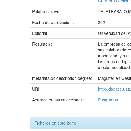
Guerrero Orellana
Palabras clave :
TELETRABAJO;M
Fecha de publicación :
2021
Editorial :
Universidad del 
Resumen :
La empresa de con
sus colaboradores
modalidad, y su n
las áreas de logí
a esta modalidad 
metadata.dc.description.degree:
Magíster en Gest
URI :
http://dspace.ua
Aparece en las colecciones:
Posgrados
Ficheros en este ítem: