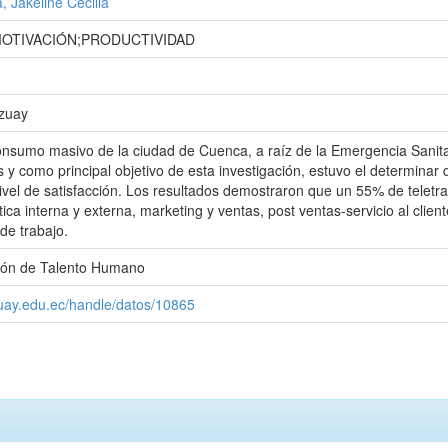
, Jakeline Cecilia
OTIVACIÓN;PRODUCTIVIDAD
Azuay
sumo masivo de la ciudad de Cuenca, a raíz de la Emergencia Sanitari
 y como principal objetivo de esta investigación, estuvo el determina
ivel de satisfacción. Los resultados demostraron que un 55% de teletra
stica interna y externa, marketing y ventas, post ventas-servicio al cl
de trabajo.
ión de Talento Humano
zuay.edu.ec/handle/datos/10865