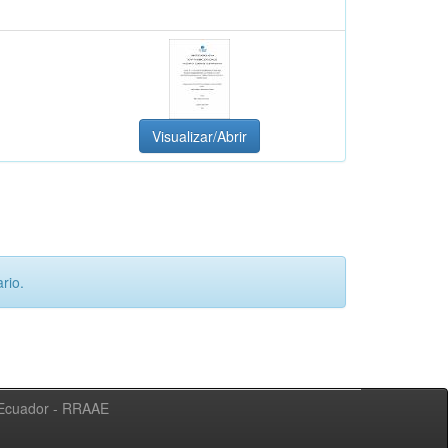
Visualizar/Abrir
rio.
l Ecuador - RRAAE