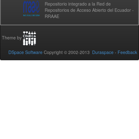
Repositorio integrado a la Red de
Repositorios de Acceso Abierto del Ecuador -
RRAAE
Theme by
DSpace Software
Copyright © 2002-2013
Duraspace
-
Feedback