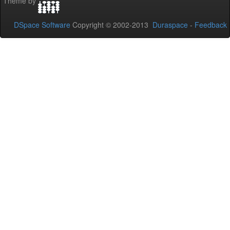
Theme by
DSpace Software
Copyright © 2002-2013
Duraspace
-
Feedback