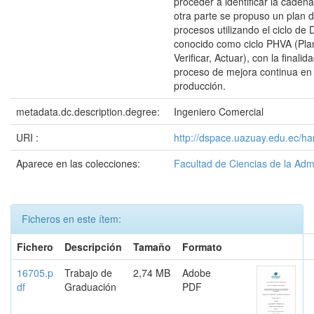
proceder a identificar la cadena
otra parte se propuso un plan 
procesos utilizando el ciclo d
conocido como ciclo PHVA (Plani
Verificar, Actuar), con la finali
proceso de mejora continua en 
producción.
metadata.dc.description.degree:
Ingeniero Comercial
URI :
http://dspace.uazuay.edu.ec/h
Aparece en las colecciones:
Facultad de Ciencias de la Adm
Ficheros en este ítem:
Fichero
Descripción
Tamaño
Formato
16705.p
Trabajo de
2,74 MB
Adobe
df
Graduación
PDF