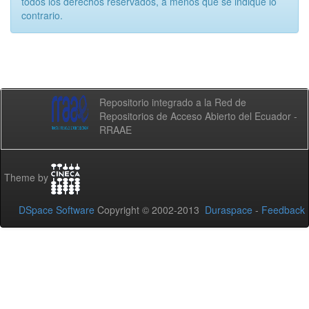
todos los derechos reservados, a menos que se indique lo
contrario.
Repositorio integrado a la Red de
Repositorios de Acceso Abierto del Ecuador -
RRAAE
Theme by
DSpace Software
Copyright © 2002-2013
Duraspace
-
Feedback