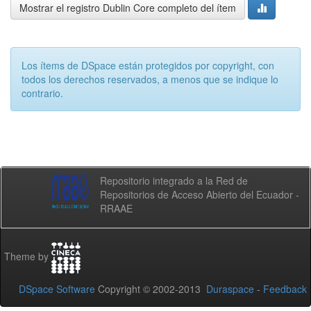
Mostrar el registro Dublin Core completo del ítem
Los ítems de DSpace están protegidos por copyright, con
todos los derechos reservados, a menos que se indique lo
contrario.
Repositorio integrado a la Red de
Repositorios de Acceso Abierto del Ecuador -
RRAAE
Theme by
DSpace Software
Copyright © 2002-2013
Duraspace
-
Feedback