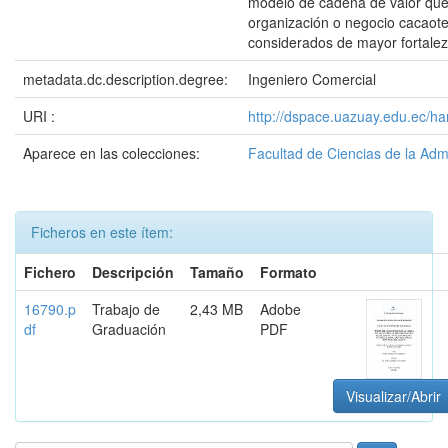
modelo de cadena de valor que 
organización o negocio cacaote
considerados de mayor fortalez
metadata.dc.description.degree:
Ingeniero Comercial
URI :
http://dspace.uazuay.edu.ec/h
Aparece en las colecciones:
Facultad de Ciencias de la Adm
Ficheros en este ítem:
Fichero
Descripción
Tamaño
Formato
16790.p
Trabajo de
2,43 MB
Adobe
df
Graduación
PDF
Visualizar/Abrir