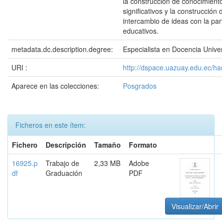
la construcción de conocimiento
significativos y la construcción
intercambio de ideas con la part
educativos.
metadata.dc.description.degree:
Especialista en Docencia Univer
URI :
http://dspace.uazuay.edu.ec/h
Aparece en las colecciones:
Posgrados
Ficheros en este ítem:
Fichero
Descripción
Tamaño
Formato
16925.p
Trabajo de
2,33 MB
Adobe
df
Graduación
PDF
Visualizar/Abrir