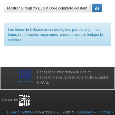
Mostrar el registro Dublin Core completo del ítem
Los ítems de DSpace están protegidos por copyright, con
todos los derechos reservados, a menos que se indique lo
contrario.
Repositorio integrado a la Red de
Repositorios de Acceso Abierto del Ecuador -
RRAAE
Theme by
DSpace Software
Copyright © 2002-2013
Duraspace
-
Feedback