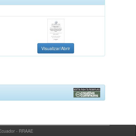
Visualizar/Abrir
l Ecuador - RRAAE