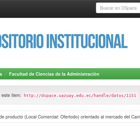
s
Facultad de Ciencias de la Administración
r este ítem:
http://dspace.uazuay.edu.ec/handle/datos/1151
 de producto (Local Comercial: Ofertodo) orientado al mercado del Cant