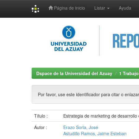
Página de inicio
Listar
Ayuda
Skip
navigation
Dspace de la Universidad del Azuay
1 Trabajo
Por favor, use este identificador para citar o enlaza
Título :
Estrategia de marketing de desarrollo
Autor :
Erazo Soria, José
Astudillo Ramos, Jaime Esteban