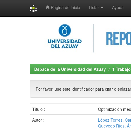
Página de inicio
Listar
Ayuda
Skip
navigation
Dspace de la Universidad del Azuay
1 Trabajo
Por favor, use este identificador para citar o enlaza
Título :
Optimización medi
Autor :
López Torres, Ca
Quevedo Ríos, Án