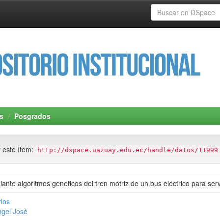
s
Posgrados
r este ítem:
http://dspace.uazuay.edu.ec/handle/datos/11999
ante algoritmos genéticos del tren motriz de un bus eléctrico para se
rlos
gel José