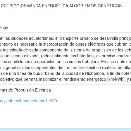
LÉCTRICO;DEMANDA ENERGÉTICA;ALGORITMOS GENÉTICOS
Azuay
 en las ciudades ecuatorianas, el transporte urbano se desarrolla pri
contexto es necesario la incorporación de buses eléctricos que cubran 
a tecnología de cada componente del sistema de propulsión de los vehíc
sigue siendo elevado, (principalmente las baterías), es preciso analizar
 las condiciones de operación en las cuales trabajará. En ese context
s genéticos los componentes del tren motriz eléctrico (batería de alta t
n de una línea de bus urbano de la ciudad de Riobamba, a fin de obten
objetivo que permita maximizar el rendimiento energético [km/kWh], y mi
mas de Propulsión Eléctrica
zuay.edu.ec/handle/datos/11999