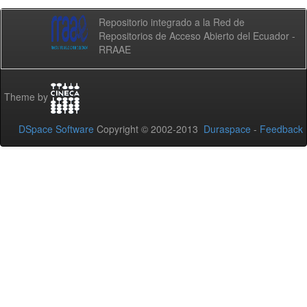
Repositorio integrado a la Red de
Repositorios de Acceso Abierto del Ecuador -
RRAAE
Theme by
DSpace Software
Copyright © 2002-2013
Duraspace
-
Feedback