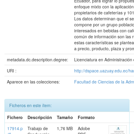
Ecuador, para lograr lo propues
enfoque mixto con la aplicación
propietarios de cafeterías y 10
Los datos determinan que el 
compone por un grupo poblacio
interesados en bebidas con ca
común de información son las r
estas características se plante
a precio, producto, plaza y pro
metadata.dc.description.degree:
Licenciatura en Administració
URI :
http://dspace.uazuay.edu.ec/h
Aparece en las colecciones:
Facultad de Ciencias de la Adm
Ficheros en este ítem:
Fichero
Descripción
Tamaño
Formato
17914.p
Trabajo de
1,76 MB
Adobe