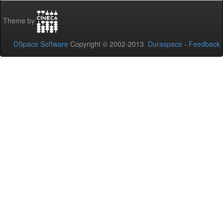
Theme by
DSpace Software
Copyright © 2002-2013
Duraspace
-
Feedback