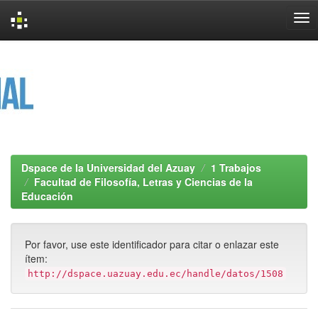
Skip
navigation
Dspace de la Universidad del Azuay
1 Trabajos
Facultad de Filosofía, Letras y Ciencias de la
Educación
Por favor, use este identificador para citar o enlazar este
ítem:
http://dspace.uazuay.edu.ec/handle/datos/1508